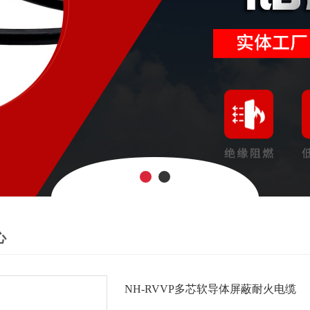
心
NH-RVVP多芯软导体屏蔽耐火电缆