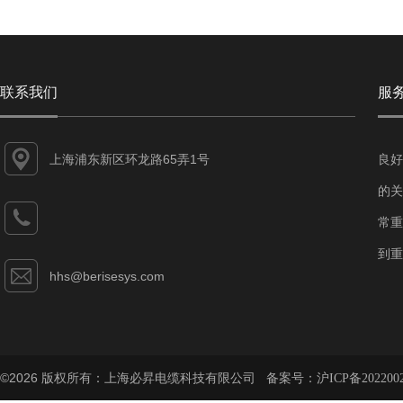
联系我们
服
上海浦东新区环龙路65弄1号
良好
的关
常重
到重
hhs@berisesys.com
©2026 版权所有：上海必昇电缆科技有限公司 备案号：
沪ICP备202200