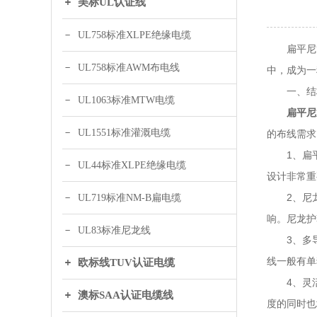
美标UL认证线
UL758标准XLPE绝缘电缆
扁平尼龙
UL758标准AWM布电线
中，成为一
一、结
UL1063标准MTW电缆
扁平尼
UL1551标准灌溉电缆
的布线需求
1、扁平
UL44标准XLPE绝缘电缆
设计非常重
2、尼龙
UL719标准NM-B扁电缆
响。尼龙护
UL83标准尼龙线
3、多导
线一般有单
欧标线TUV认证电缆
4、灵活
澳标SAA认证电缆线
度的同时也