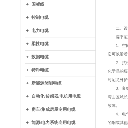
国标线
控制电缆
二、设
电力电缆
扁平尼龙
柔性电缆
1、空间
它可以沿着
数据电缆
2、抗机
特种电缆
化学品的腐
时尼龙外护
新能源储能电缆
3、良好
自动化/传感器/电机用电缆
弯曲区域长
故障。
房车/集成房屋专用电缆
4、电气
能源/电力系统专用电缆
的铜或其他