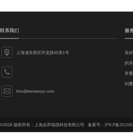
联系我们
服
上海浦东新区环龙路65弄1号
良好
的关
常重
到重
hhs@berisesys.com
©2026 版权所有：上海必昇电缆科技有限公司 备案号：
沪ICP备202200