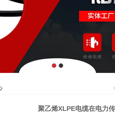
心
聚乙烯XLPE电缆在电力