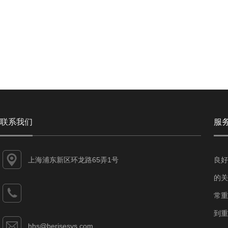
联系我们
服
上海浦东新区环龙路65弄1号
良好
的关
常重
到重
hhs@berisesys.com