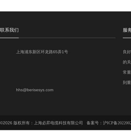
联系我们
服
上海浦东新区环龙路65弄1号
良好
的关
常重
到重
hhs@berisesys.com
©2026 版权所有：上海必昇电缆科技有限公司 备案号：
沪ICP备202200