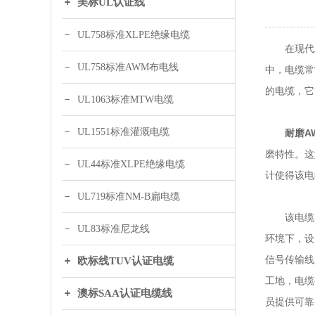
美标UL认证线
UL758标准XLPE绝缘电缆
在现代工
UL758标准AWM布电线
中，电缆常
的电缆，它
UL1063标准MTW电缆
UL1551标准灌溉电缆
耐磨A
磨特性。这
UL44标准XLPE绝缘电缆
计使得该电
UL719标准NM-B扁电缆
该电缆的
UL83标准尼龙线
环境下，设
信号传输线
欧标线TUV认证电缆
工地，电缆
澳标SAA认证电缆线
员提供可靠