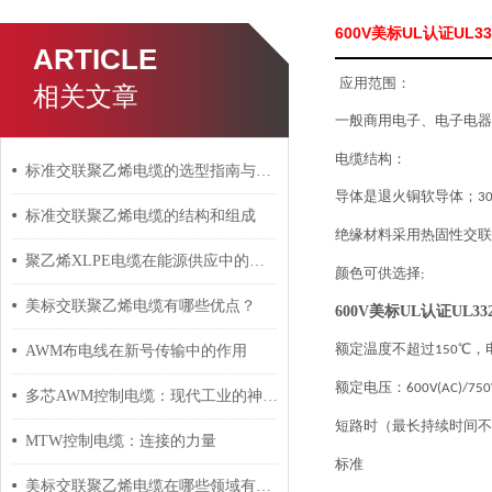
600V美标UL认证UL3
ARTICLE
应用范围：
相关文章
一般商用电子、电子电器
电缆结构：
标准交联聚乙烯电缆的选型指南与设计要点
导体是退火铜软导体；
3
标准交联聚乙烯电缆的结构和组成
绝缘材料采用热固性交联
聚乙烯XLPE电缆在能源供应中的应用
颜色可供选择
;
美标交联聚乙烯电缆有哪些优点？
600V美标UL认证UL3
额定温度不超过
℃，
AWM布电线在新号传输中的作用
150
额定电压：
600V(AC)/750
多芯AWM控制电缆：现代工业的神经脉络
短路时（最长持续时间不
MTW控制电缆：连接的力量
标准
美标交联聚乙烯电缆在哪些领域有广泛应用？