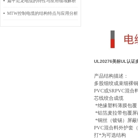
扁平尼龙电缆的特性与应用领域解析
MTW控制电缆的结构特点与应用分析
UL20276美标UL认
产品结构描述：
多股细绞成束细裸
PVC或SRPVC
芯线绞合成缆
*绝缘塑料薄膜包覆
*铝箔麦拉带包覆屏
*铜丝（镀锡）屏蔽
PVC混合料外护套
打
*为可选结构