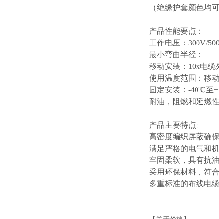
（绝缘护套颜色均
产品性能要点：
工作电压：
300V/50
最小弯曲半径：
移动安装：
10x电缆
使用温度范围：移
固定安装：
-40℃至+
耐油
，
阻燃和延燃
产品主要特点
:
高密度编织屏蔽确
满足严格的电气和
牢固柔软，具有抗
采用环保材料，符
多重标准的布线电