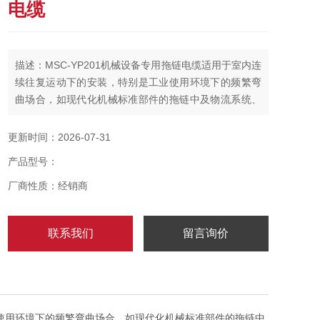
电缆
描述：MSC-YP201机械设备专用拖链电缆适用于室内连
续往复运动下的安装，特别是工业使用环境下的频繁弯
曲场合，如现代化机械标准部件的拖链中及物流系统、
操控系统、机械自动化系统等。数控机床、木材石材机
械、玻璃与门窗机械、注塑机、建筑机械、重型机器
更新时间：2026-07-31
厂、汽车制造、起重运输设备、自动化仓库等场合。
产品型号：
厂商性质：经销商
联系我们
留言询价
使用环境下的频繁弯曲场合，如现代化机械标准部件的拖链中