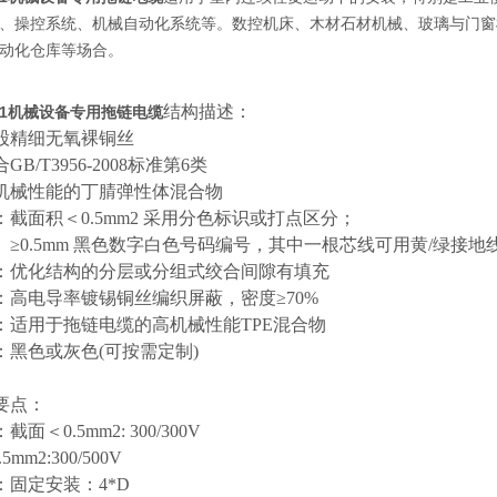
、操控系统、机械自动化系统等。数控机床、木材石材机械、玻璃与门窗
动化仓库等场合。
结构描述：
201机械设备专用拖链电缆
股精细无氧裸铜丝
合
GB/T3956-2008标准第6类
机械性能的丁腈弹性体混合物
：截面积＜
0.5mm2 采用分色标识或打点区分；
≥0.5mm 黑色数字白色号码编号，其中一根芯线可用黄/绿接地
：优化结构的分层或分组式绞合间隙有填充
：高电导率镀锡铜丝编织屏蔽，密度
≥70%
：适用于拖链电缆的高机械性能
TPE混合物
：黑色或灰色
(可按需定制)
要点：
：截面＜
0.5mm2: 300/300V
.5mm2:300/500V
：固定安装：
4*D