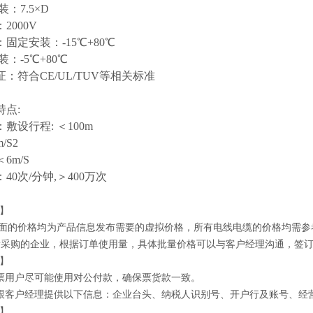
装：
7.5×D
：
2000V
：固定安装：
-15℃+80℃
装：
-5℃+80℃
证：符合
CE/UL/TUV等相关标准
特点
:
：敷设行程
: ＜100m
m/S2
＜
6m/S
：
40次/分钟,＞400万次
】
上面的价格均为产品信息发布需要的虚拟价格，所有电线电缆的价格均需参
批量采购的企业，根据订单使用量，具体批量价格可以与客户经理沟通，签
】
票用户尽可能使用对公付款，确保票货款一致。
跟客户经理提供以下信息：企业台头、纳税人识别号、开户行及账号、经
】