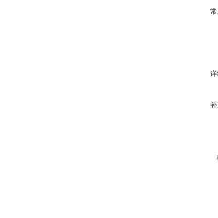
常
详
补