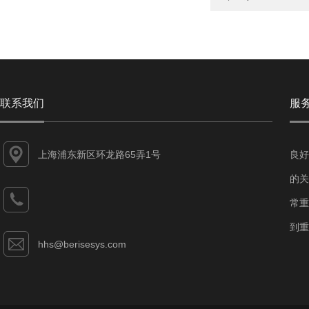
联系我们
服
上海浦东新区环龙路65弄1号
良好
的关
常重
到重
hhs@berisesys.com