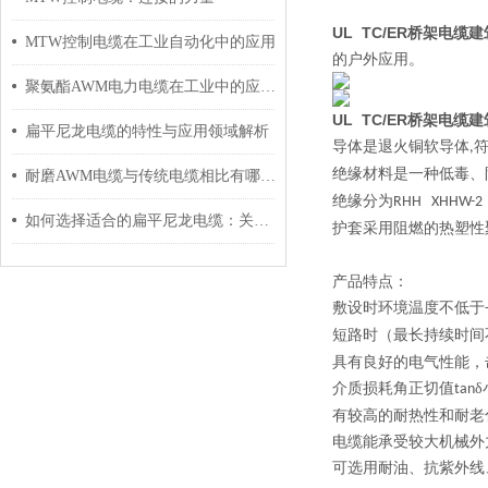
UL TC/ER桥架电缆
MTW控制电缆在工业自动化中的应用
的户外应用。
聚氨酯AWM电力电缆在工业中的应用与影响
UL TC/ER桥架电缆
扁平尼龙电缆的特性与应用领域解析
导体是退火铜软导体
,
绝缘材料是一种低毒、
耐磨AWM电缆与传统电缆相比有哪些优势？
绝缘分为
RHH XHHW-2
如何选择适合的扁平尼龙电缆：关键因素与建议
护套采用阻燃的热塑性
产品特点：
敷设时环境温度不低于
短路时（最长持续时间
具有良好的电气性能，
介质损耗角正切值
tan
有较高的耐热性和耐老
电缆能承受较大机械外
可选用耐油、抗紫外线