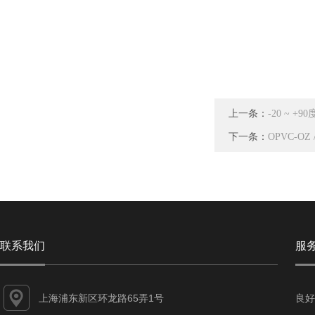
上一条：
-20 ~ 
下一条：
OPVC-O
联系我们
服
上海浦东新区环龙路65弄1号
良好