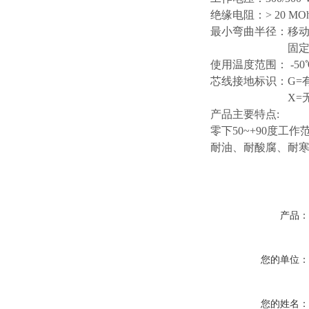
绝缘电阻：
> 20 MO
最小弯曲半径：移
固
使用温度范围：
-5
芯线接地标识：
G=
X=
产品主要特点
:
零下
50~+90度工作
耐油、耐酸腐、耐
产品
您的单位
您的姓名