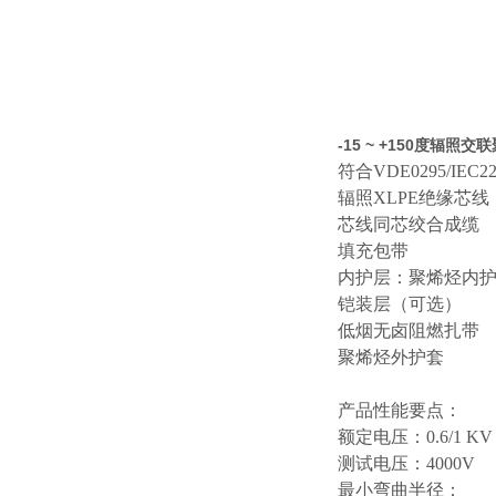
-15 ~ +150度辐照
符合
VDE0295/IE
辐照
XLPE绝缘芯线
芯线同芯绞合成缆
填充包带
内护层：聚烯烃内
铠装层（可选）
低烟无卤阻燃扎带
聚烯烃外护套
产品性能要点：
额定电压：
0.6/1 KV
测试电压：
4000V
最小弯曲半径：