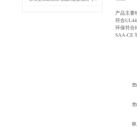
产品主要
符合
UL4
环保符合
SAA-
您
您
联