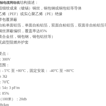
结构描述：
轴电缆网络线
股细绞成束（镀锡）铜丝，铜包钢或铜包铝等导体
乙烯（
PEF）或实心聚乙烯（PE）绝缘
带
包覆屏蔽
自粘单面铝箔，单面自粘铝箔，双面自粘铝箔，双面非自粘铝箔
铜丝屏蔽编织，覆盖率达
85%
镁合金丝，铜包钢，铜包铝丝等）
无卤型阻燃外护套
要点：
：
300V
范围：
：
- 5°C 至 +80°C，固定安装： -40°C 至 +80°C
± 3Ω
：
70℃
：
54± 3 pF/m
：
85%
（
100米）：20db
Db/km