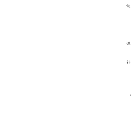
常
详
补