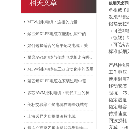
相关文章
低烟无卤同
单根或多
发泡型聚
MTW控制电缆：连接的力量
铝箔麦拉
（可选非
聚乙烯XLPE电缆在能源供应中的应用
（镀锡）
（可选铝
如何选择适合的扁平尼龙电缆：关键因素与建议
标准低烟
耐磨AWM电缆与传统电缆相比有哪些优势？
产品性能
MTW控制电缆在工业自动化中的应用
工作电压
使用温度
聚乙烯XLPE电缆在安装过程中需要注意哪些事项？
移动安装
阻抗：
75 
多芯AWM控制电缆：现代工业的神经脉络
额定温度
美标交联聚乙烯电缆在哪些领域有广泛应用？
额定电容
传播速度
上海必昇为您提供澳标电缆
回波损耗
衰减：
69
标准交联聚乙烯电缆的选型指南与设计要点