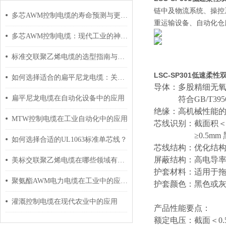
链中及物流系统、操控
多芯AWM控制电缆的寿命预测与更换周期
重运输设备、自动化仓
多芯AWM控制电缆：现代工业的神经脉络
标准交联聚乙烯电缆的选型指南与设计要点
LSC-SP301低速柔
如何选择适合的扁平尼龙电缆：关键因素与建议
导体：多股精细无
扁平尼龙电缆在自动化设备中的应用
符合
GB/T39
绝缘：高机械性能
MTW控制电缆在工业自动化中的应用
芯线识别：截面积
≥0.5
如何选择合适的UL1063标准单芯线？
芯线结构：优化结
屏蔽结构：高电导
美标交联聚乙烯电缆在哪些领域有广泛应用？
护套材料：适用于
聚氨酯AWM电力电缆在工业中的应用与影响
护套颜色：黑色或
灌溉控制电缆在现代农业中的应用
产品性能要点：
额定电压：截面＜
0