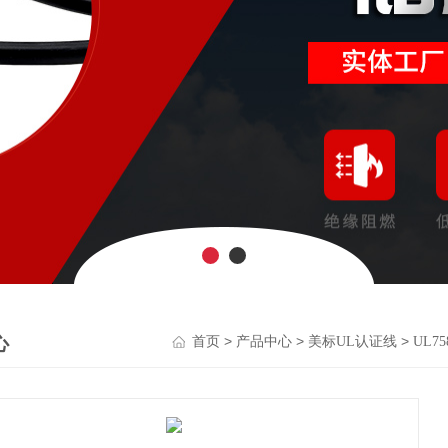
心
>
>
>
首页
产品中心
美标UL认证线
UL7