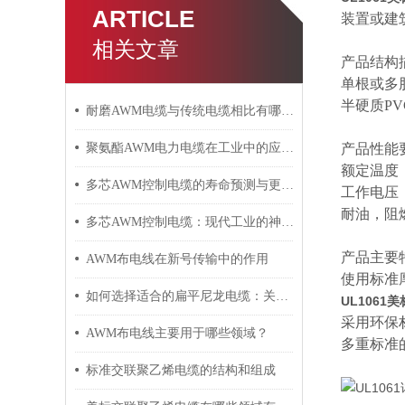
ARTICLE
装置或建
相关文章
产品结构
单根或多
半硬质
P
耐磨AWM电缆与传统电缆相比有哪些优势？
聚氨酯AWM电力电缆在工业中的应用与影响
产品性能
额定温度
多芯AWM控制电缆的寿命预测与更换周期
工作电压
耐油，阻
多芯AWM控制电缆：现代工业的神经脉络
产品主要
AWM布电线在新号传输中的作用
使用标准
如何选择适合的扁平尼龙电缆：关键因素与建议
UL106
采用环保
AWM布电线主要用于哪些领域？
多重标准
标准交联聚乙烯电缆的结构和组成