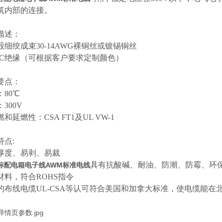
筑内部的连接。
描述：
股细绞成束
30-14AWG裸铜丝或镀锡铜丝
VC绝缘（可根据客户要求定制颜色）
要点：
：
80℃
：
300V
燃和延燃性：
CSA FT1及UL VW-1
特点
:
厚度、易剥、易裁
具有抗酸碱、耐油、防潮、防霉、环
1美标配电箱电子线AWM标准电线
材料，符合
ROHS指令
的布线电缆
UL-CSA等认可符合美国和加拿大标准，使电缆能在