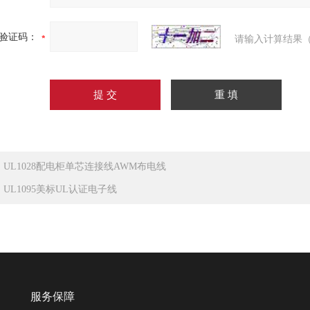
验证码：
请输入计算结果（
：
UL1028配电柜单芯连接线AWM布电线
：
UL1095美标UL认证电子线
服务保障