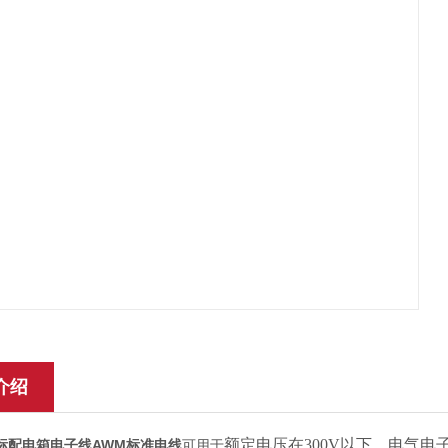
介绍
额定电压在300V以下，电气
1美标配电箱电子线AWM标准电线
可用于