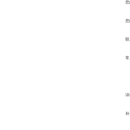
您
您
联
常
详
补