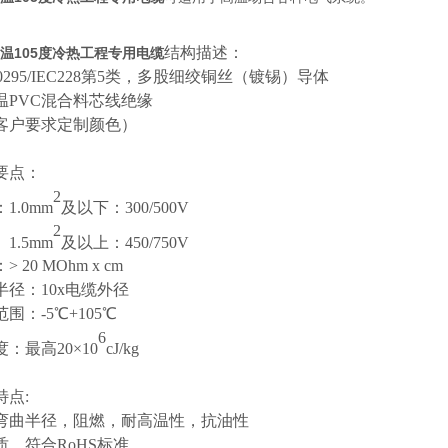
结构描述：
高温105度冷热工程专用电缆
0295/IEC228第5类，多股细绞铜丝
（
镀锡）导体
温
PVC
混合料芯线绝缘
客户要求定制颜色）
要点：
2
：
1
.
0mm
及以下：
300/500V
2
1
.
5mm
及以上：
450/750V
：
> 20 MOhm x cm
半径：
10x电缆外径
范围：
-5℃+105℃
6
度：最高
20×10
c
J
/kg
特点
:
弯曲半径，阻燃，耐高温性，抗油性
质，符合
RoHS标准