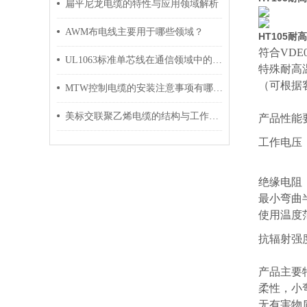
扁平尼龙电缆的特性与应用领域解析
AWM布电线主要用于哪些领域？
HT105耐
符合
VDE
UL1063标准单芯线在通信领域中的应用
特殊耐高
（可根据
MTW控制电缆的安装注意事项有哪些？
美标交联聚乙烯电缆的结构与工作原理
产品性能
工作电压
绝缘电阻
最小弯曲
使用温度
抗辐射强
产品主要
柔性，小
无有害物