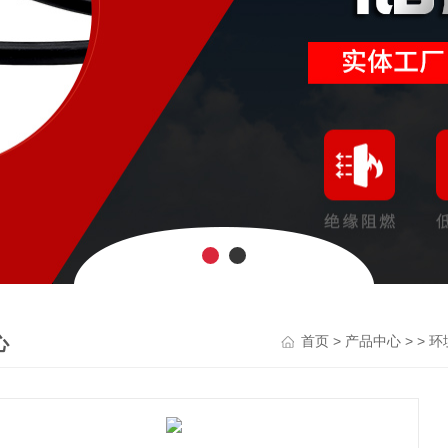
心
>
> >
首页
产品中心
环