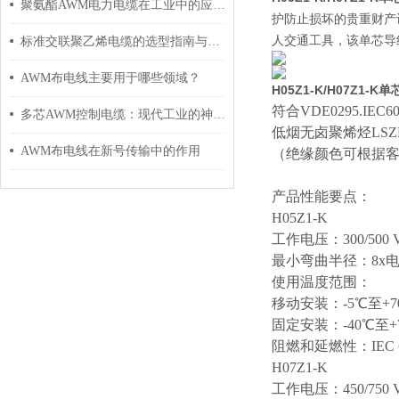
聚氨酯AWM电力电缆在工业中的应用与影响
护防止损坏的贵重财产
人交通工具，该单芯导
标准交联聚乙烯电缆的选型指南与设计要点
AWM布电线主要用于哪些领域？
H05Z1-K/H07Z1
符合
VDE0295.IEC60
多芯AWM控制电缆：现代工业的神经脉络
低烟无卤聚烯烃
LS
AWM布电线在新号传输中的作用
（绝缘颜色可根据
产品性能要点：
H05Z1-K
工作电压：
300/500 
最小弯曲半径：
8x
使用温度范围：
移动安装：
-5℃至+7
固定安装：
-40℃至+
阻燃和延燃性：
IEC
H07Z1-K
工作电压：
450/750 