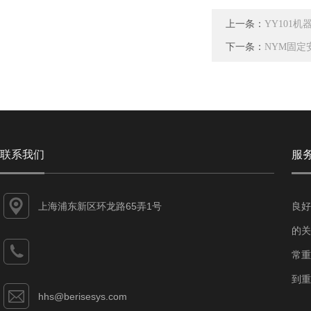
上一条：
YY101
下一条：
NYM固定
联系我们
服
上海浦东新区环龙路65弄1号
良好
的关
常重
到重
hhs@berisesys.com