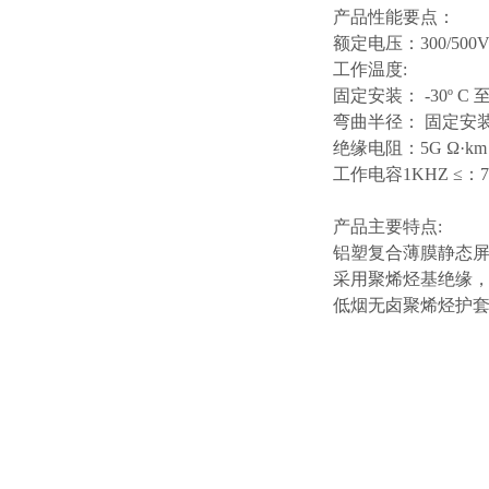
产品性能要点：
额定电压：
300/500
工作温度
:
固定安装：
-30º C 至
弯曲半径：
固定安
绝缘电阻：
5G Ω·km
工作电容
1KHZ ≤：7
产品主要特点
:
铝塑复合薄膜静态
采用聚烯烃基绝缘
低烟无卤聚烯烃护