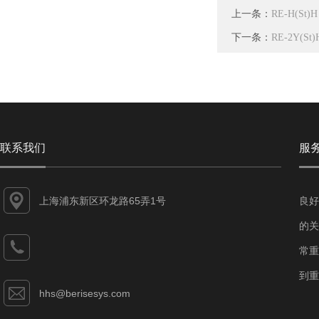
上一条：
RE-H(S
下一条：
RE-2Y(
联系我们
服
上海浦东新区环龙路65弄1号
良好
的关
常重
到重
hhs@berisesys.com