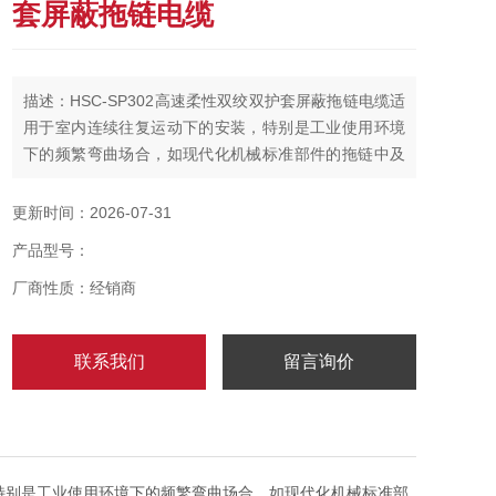
套屏蔽拖链电缆
描述：HSC-SP302高速柔性双绞双护套屏蔽拖链电缆适
用于室内连续往复运动下的安装，特别是工业使用环境
下的频繁弯曲场合，如现代化机械标准部件的拖链中及
物流系统、操控系统、机械自动化系统等。数控机床、
木材石材机械、玻璃与门窗机械、注塑机、建筑机械、
更新时间：2026-07-31
重型机器厂、汽车制造、起重运输设备、自动化仓库等
产品型号：
场合。
厂商性质：经销商
联系我们
留言询价
特别是工业使用环境下的频繁弯曲场合，如现代化机械标准部