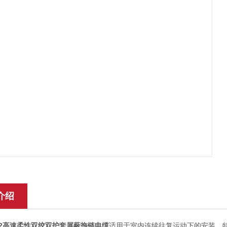
介绍
P302高速柔性双绞双护套屏蔽拖链电缆
适用于室内连续往复运动下的安装，