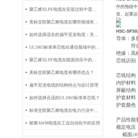
件的拖链中
聚乙烯XLPE电缆在安装过程中需要注意哪些事项？
造、起重运
美标交联聚乙烯电缆在哪些领域有广泛应用？
HSC-S
如何选择适合的扁平尼龙电缆：关键因素与建议
导体：多
符
UL1063标准单芯线在通信领域中的应用
绝缘：高
聚乙烯XLPE电缆在能源供应中的应用
芯线识别
美标交联聚乙烯电缆有哪些优点？
芯线结构
内护材料
扁平尼龙电缆的结构特点与设计原理
屏蔽结构
护套材料
如何选择合适的UL1063标准单芯线？
护套颜色
标准交联聚乙烯电缆在电力行业中的应用
产品性能
耐磨AWM电缆在工业自动化中的应用
额定电压
截面
≥0