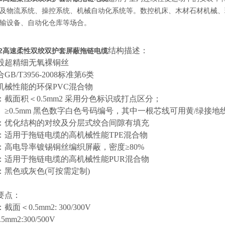
及物流系统、操控系统、机械自动化系统等。数控机床、木材石材机械、
输设备、自动化仓库等场合。
结构描述：
P302高速柔性双绞双护套屏蔽拖链电缆
股超精细无氧裸铜丝
合
GB/T3956-2008标准第6类
机械性能的环保
PVC混合物
：截面积＜
0.5mm2 采用分色标识或打点区分；
≥0.5mm 黑色数字白色号码编号，其中一根芯线可用黄/绿接地
：优化结构的对绞及分层式绞合间隙有填充
：适用于拖链电缆的高机械性能
TPE混合物
：高电导率镀锡铜丝编织屏蔽，密度
≥80%
：适用于拖链电缆的高机械性能
PUR混合物
：黑色或灰色
(可按需定制)
要点：
：截面＜
0.5mm2: 300/300V
.5mm2:300/500V