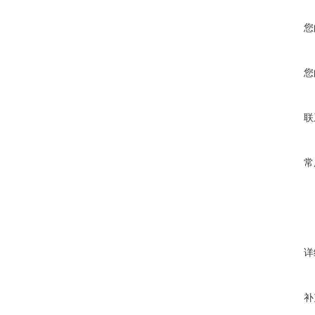
您
您
联
常
详
补