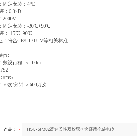
：固定安装：
4*D
装：
6.8×D
：
2000V
：固定安装：
-30℃+90℃
装：
-15℃+90℃
证：符合
CE/UL/TUV等相关标准
特点
:
：敷设行程
: ＜100m
m/S2
＜
8m/S
：
50次/分钟,＞600万次
产品：