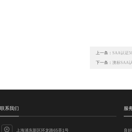
上一条：
SAA认证
下一条：
澳标SAA认
联系我们
服
上海浦东新区环龙路65弄1号
良好