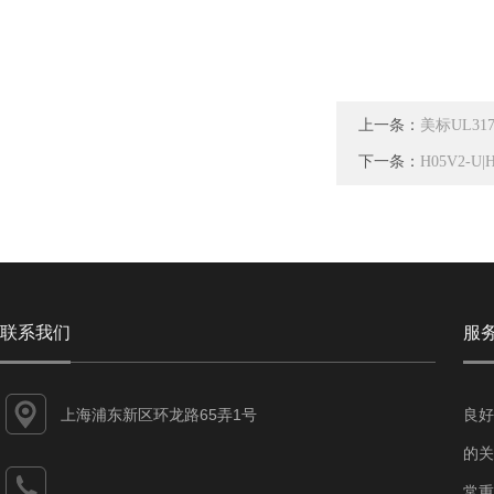
上一条：
美标UL31
下一条：
H05V2-
联系我们
服
上海浦东新区环龙路65弄1号
良好
的关
常重