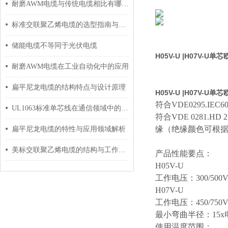
耐磨AWM电缆与传统电缆相比有哪些优势？
标准交联聚乙烯电缆的选型指南与设计要点
储能电缆不等同于光伏电缆
H05V-U |H07V-U
耐磨AWM电缆在工业自动化中的应用
扁平尼龙电缆的结构特点与设计原理
H05V-U |H07V-U
符合
VDE0295.I
UL1063标准单芯线在通信领域中的应用
符合
VDE 0281.HD
缘（绝缘颜色可根
扁平尼龙电缆的特性与应用领域解析
美标交联聚乙烯电缆的结构与工作原理
产品性能要点：
H05V-U
工作电压：
300/500
H07V-U
工作电压：
450/750
最小弯曲半径：
15
使用温度范围：