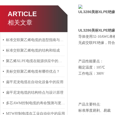
UL3286美标XLPE绝
ARTICLE
相关文章
UL3286美标XLPE绝
导体
使用
3
2
-
10
AWG
单
标准交联聚乙烯电缆的选型指南与设计要点
无卤交联PE绝缘，符合
标准交联聚乙烯电缆的结构和组成
聚乙烯XLPE电缆在能源供应中的应用
产品性能要点：
额定温度：
105
℃
美标交联聚乙烯电缆有哪些优点？
工作电压：3
0
0V
扁平尼龙电缆在自动化设备中的应用
扁平尼龙电缆的结构特点与设计原理
多芯AWM控制电缆的寿命预测与更换周期
产品主要特点:
标准厚度
易剥、易裁
MTW控制电缆在工业自动化中的应用