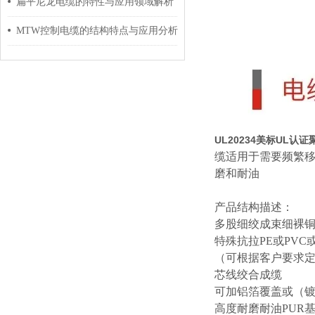
扁平尼龙电缆的特性与应用领域解析
MTW控制电缆的结构特点与应用分析
UL20234美标UL认
缆适用于需要频繁
磨和耐油
产品结构描述：
多股细绞成束细裸
特殊抗拉
PE或PVC
（可根据客户要求
芯线绞合成缆
可加铝箔
覆盖或（镀
高度耐磨耐油
PUR