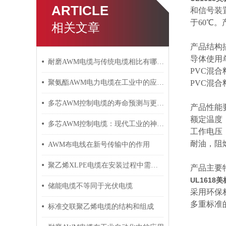
ARTICLE
和信号装
于60℃
相关文章
产品结构
导体使用
耐磨AWM电缆与传统电缆相比有哪些优势？
PVC混
聚氨酯AWM电力电缆在工业中的应用与影响
PVC混
多芯AWM控制电缆的寿命预测与更换周期
产品性能
额定温度
多芯AWM控制电缆：现代工业的神经脉络
工作电压
耐油，阻
AWM布电线在新号传输中的作用
聚乙烯XLPE电缆在安装过程中需要注意哪些事项？
产品主要
UL1618
储能电缆不等同于光伏电缆
采用环保
多重标准
标准交联聚乙烯电缆的结构和组成