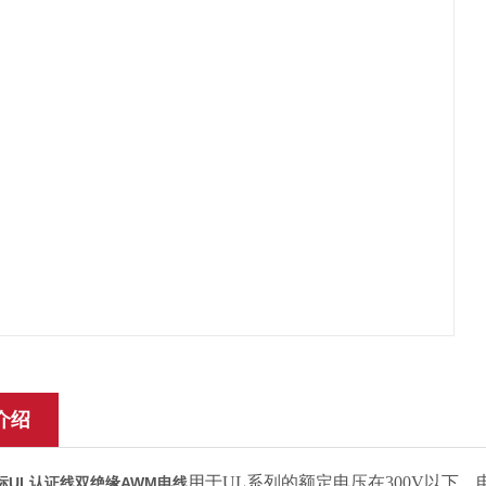
介绍
用于
UL系列的额定电压在300V以下
美标UL认证线双绝缘AWM电线