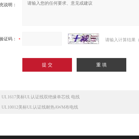
充说明：
验证码：
请输入计算结果（
：
UL1617美标UL认证线双绝缘单芯线 电线
：
UL10012美标UL认证线耐热AWM布电线