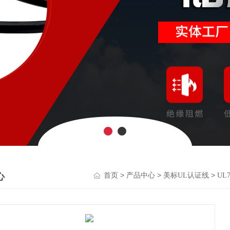
心
>
>
>
首页
产品中心
美标UL认证线
UL