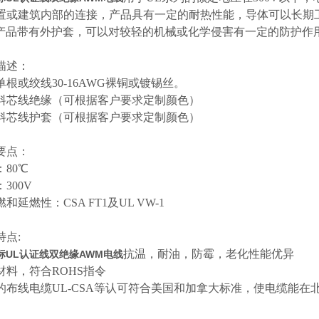
置或建筑内部的连接，产品具有一定的耐热性能，导体可以长期工
。产品带有外护套，可以对较轻的机械或化学侵害有一定的防护作
描述：
单根或绞线
30-16AWG裸铜或镀锡丝。
合料芯线绝缘（可根据客户要求定制颜色）
合料芯线护套（可根据客户要求定制颜色）
要点：
：
80℃
：
300V
燃和延燃性：
CSA FT1及UL VW-1
特点
:
抗温，耐油，防霉，老化性能优异
美标UL认证线双绝缘AWM电线
材料，符合
ROHS指令
的布线电缆
UL-CSA等认可符合美国和加拿大标准，使电缆能在