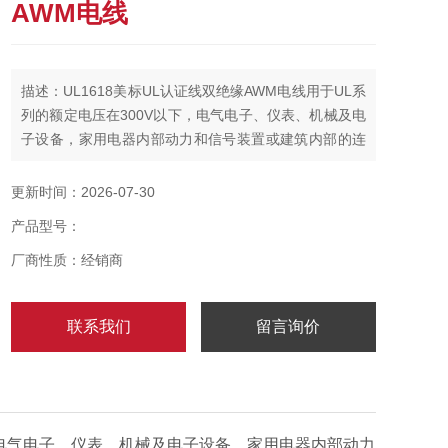
AWM电线
描述：UL1618美标UL认证线双绝缘AWM电线用于UL系
列的额定电压在300V以下，电气电子、仪表、机械及电
子设备，家用电器内部动力和信号装置或建筑内部的连
接，产品具有一定的耐热性能，导体可以长期工作在
80℃，在暴露于油类等溶剂的环境下，可以工作于
更新时间：2026-07-30
60℃。产品带有外护套，可以对较轻的机械或化学侵害
产品型号：
有一定的防护作用。
厂商性质：经销商
联系我们
留言询价
，电气电子、仪表、机械及电子设备，家用电器内部动力