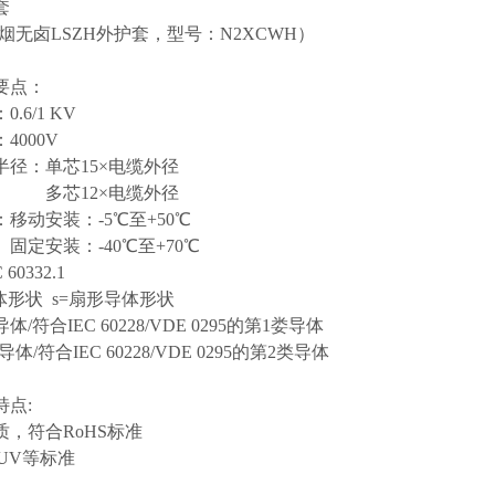
套
烟无卤LSZH外护套，型号：N2XCWH）
要点：
：
0.6/1 KV
：
4000
V
半径：单芯
15×电缆外径
多芯
12×电缆外径
：移动安装：
-5℃至+50℃
固定安装：
-40℃至+70℃
 60332.1
体形状 s=扇形导体形状
体/符合IEC 60228/VDE 0295的第1娄导体
体/符合IEC 60228/VDE 0295的第2类导体
特点
:
质，符合
RoHS标准
TUV等标准