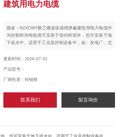
建筑用电力电缆
描述：N2XCWY聚乙烯波状疏绕屏蔽建筑用电力电缆作
为控制和供电电缆可安装于室内和室外，也可安装于地
下或水中。适用于工业及控制设备中，如：发电厂。尤
其适用在在用户网络、发电站中作为控制脉冲及数据测
试的控制电缆使用。要求使用时全面增加电及机械保
更新时间：2026-07-31
护。
产品型号：
厂商性质：经销商
联系我们
留言询价
室外，也可安装于地下或水中。适用于工业及控制设备中，