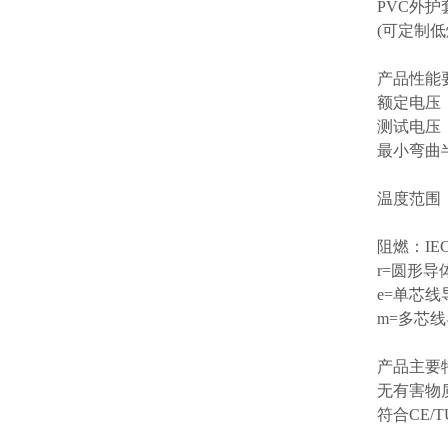
PVC外护
(可定制低
产品性能
额定电压
测试电压
最小弯曲
温度范围
阻燃：
IEC
r=圆形导
e=单芯线导
m=多芯线导
产品主要
无有害物
符合
CE/