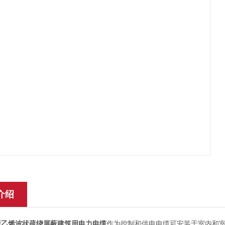
介绍
Y聚乙烯波状疏绕屏蔽建筑用电力电缆
作为控制和供电电缆可安装于室内和