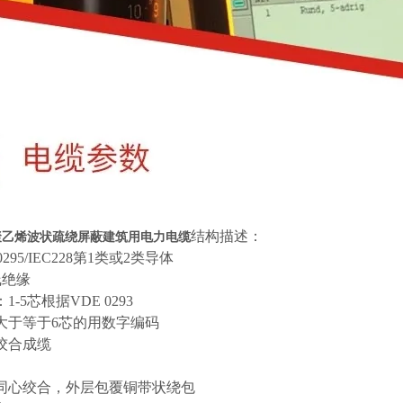
结构描述：
Y聚乙烯波状疏绕屏蔽建筑用电力电缆
0295/IEC228第1类或2类导体
线绝缘
：
1-5芯根据VDE 0293
大于等于
6芯的用数字编码
绞合成缆
同心绞合，外层包覆铜带状绕包