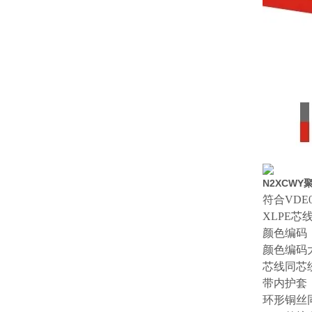
N2XCW
符合
VDE
XLPE
芯
颜色编码
颜色编码
芯线同芯
带内护套
环形铜丝